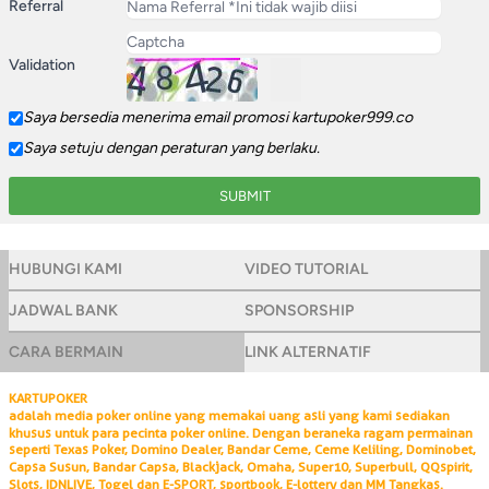
Referral
Validation
Saya bersedia menerima email promosi kartupoker999.co
Saya setuju dengan peraturan yang berlaku.
SUBMIT
HUBUNGI KAMI
VIDEO TUTORIAL
JADWAL BANK
SPONSORSHIP
CARA BERMAIN
LINK ALTERNATIF
KARTUPOKER
adalah media poker online yang memakai uang asli yang kami sediakan
khusus untuk para pecinta poker online. Dengan beraneka ragam permainan
seperti Texas Poker, Domino Dealer, Bandar Ceme, Ceme Keliling, Dominobet,
Capsa Susun, Bandar Capsa, Blackjack, Omaha, Super10, Superbull, QQspirit,
Slots, IDNLIVE, Togel dan E-SPORT, sportbook, E-lottery dan MM Tangkas.